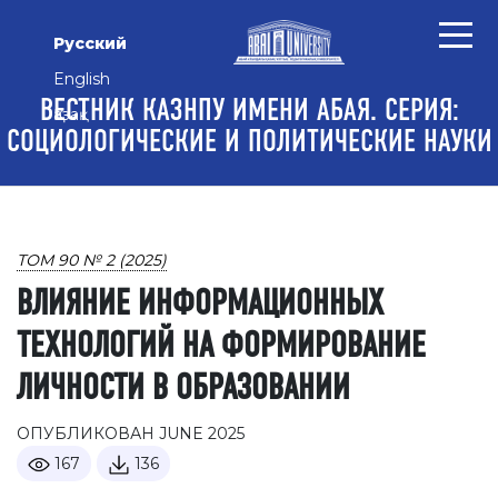
Перейти к основному контенту
Перейти к главному меню навигации
Перейти к нижнему колонтитулу сайта
Русский
English
ВЕСТНИК КАЗНПУ ИМЕНИ АБАЯ. СЕРИЯ:
Қазақ
СОЦИОЛОГИЧЕСКИЕ И ПОЛИТИЧЕСКИЕ НАУКИ
ТОМ 90 № 2 (2025)
ВЛИЯНИЕ ИНФОРМАЦИОННЫХ
ТЕХНОЛОГИЙ НА ФОРМИРОВАНИЕ
ЛИЧНОСТИ В ОБРАЗОВАНИИ
ОПУБЛИКОВАН JUNE 2025
167
136