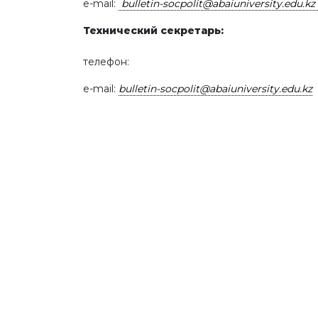
e-mail:
bulletin-socpolit@abaiuniversity.edu.kz
Технический секретарь:
телефон:
e-mail:
bulletin-socpolit@abaiuniversity.edu.kz