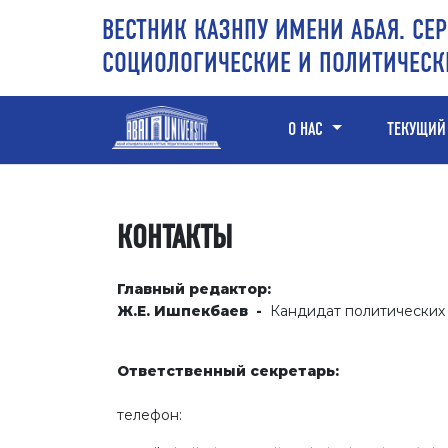
Перейти к основному контенту
Перейти к главному меню навигации
Перейти к нижнему колонтитулу сайта
ВЕСТНИК КАЗНПУ ИМЕНИ АБАЯ. СЕР
СОЦИОЛОГИЧЕСКИЕ И ПОЛИТИЧЕСК
О НАС
ТЕКУЩИЙ
КОНТАКТЫ
Главный редактор:
Ж.Е. Ишпекбаев -
Кандидат политических н
Ответственный секретарь:
телефон: