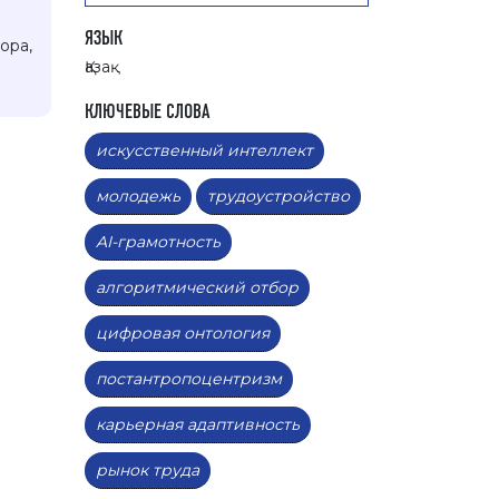
ЯЗЫК
ора,
Қазақ
КЛЮЧЕВЫЕ СЛОВА
искусственный интеллект
молодежь
трудоустройство
AI-грамотность
алгоритмический отбор
цифровая онтология
постантропоцентризм
карьерная адаптивность
рынок труда