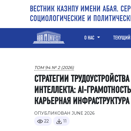
Перейти к основному контенту
Перейти к главному меню навигации
Перейти к нижнему колонтитулу сайта
ВЕСТНИК КАЗНПУ ИМЕНИ АБАЯ. СЕР
СОЦИОЛОГИЧЕСКИЕ И ПОЛИТИЧЕСК
О НАС
ТЕКУЩИЙ
ТОМ 94 № 2 (2026)
СТРАТЕГИИ ТРУДОУСТРОЙСТВ
ИНТЕЛЛЕКТА: AI-ГРАМОТНОСТ
КАРЬЕРНАЯ ИНФРАСТРУКТУРА
ОПУБЛИКОВАН JUNE 2026
22
11