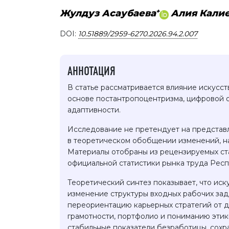
+
Жулдуз Асаубаева
Алия Кали
DOI:
10.51889/2959-6270.2026.94.2.007
АННОТАЦИЯ
В статье рассматривается влияние искусст
основе постантропоцентризма, цифровой он
адаптивности.
Исследование не претендует на представл
в теоретическом обобщении изменений, н
Материалы отобраны из рецензируемых ста
официальной статистики рынка труда Респу
Теоретический синтез показывает, что ис
изменение структуры входных рабочих зад
переориентацию карьерных стратегий от 
грамотности, портфолио и пониманию этики
стабильные показатели безработицы, сохр