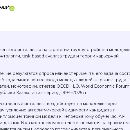
+
ева
венного интеллекта на стратегии трудоу-стройства молодеж
тологии, task-based анализа труда и теории карьерной
ение результатов опроса или эксперимента; его задача сост
аблюдаемых в логике входа молодых людей на рынок труда.
тей, монографий, отчетов OECD, ILO, World Economic Forum
блики Казахстан за период 1994–2025 гг.
кусственный интеллект воздействует на молодежь через
ач, усиление алгоритмической видимости кандидата и
дипломоцентричной модели к непрерывному обучению, AI-
 данных. В казахстанском контексте, несмотря на сравнител
аняются риски цифрового посредничества, регионального