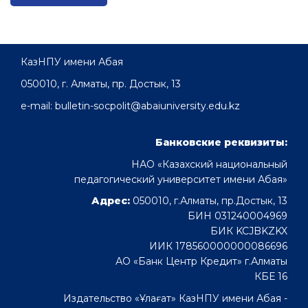
КазНПУ имени Абая
050010, г. Алматы, пр. Достык, 13
e-mail: bulletin-socpolit@abaiuniversity.edu.kz
Банковские реквизиты:
НАО «Казахский национальный
педагогический университет имени Абая»
Адрес:
050010, г.Алматы, пр.Достык, 13
БИН 031240004969
БИК KCJBKZKX
ИИК 178560000000086696
АО «Банк Центр Кредит» г.Алматы
КБЕ 16
Издательство «Ұлағат» КазНПУ имени Абая -