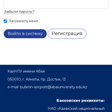
Забыли пароль?
Запомнить меня
Регистрация
Войти в систему
КазНПУ имени Абая
050010, г. Алматы, пр. Достык, 13
e-mail: bulletin-socpolit@abaiuniversity.edu.kz
Банковские реквизиты:
НАО «Казахский национальный