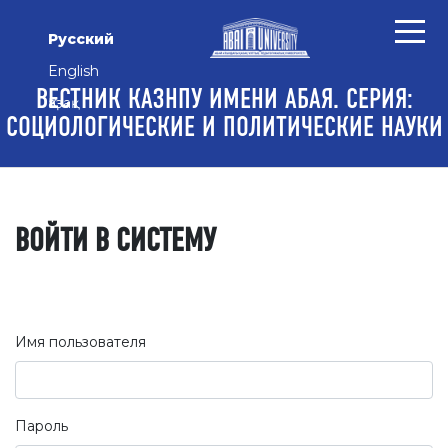
Перейти к основному контенту
Перейти к главному меню навигации
Перейти к нижнему колонтитулу сайта
Русский
English
ВЕСТНИК КАЗНПУ ИМЕНИ АБАЯ. СЕРИЯ:
Қазақ
СОЦИОЛОГИЧЕСКИЕ И ПОЛИТИЧЕСКИЕ НАУКИ
ВОЙТИ В СИСТЕМУ
Имя пользователя
Пароль