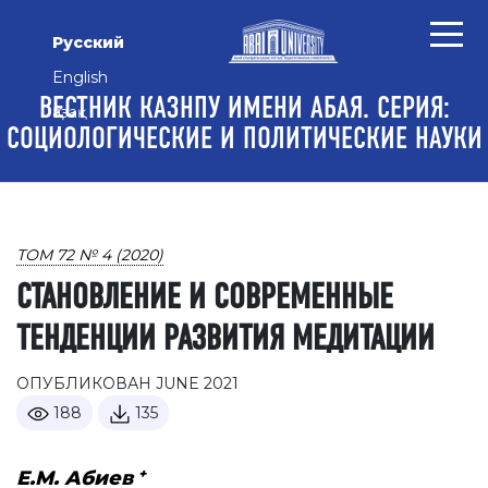
Перейти к основному контенту
Перейти к главному меню навигации
Перейти к нижнему колонтитулу сайта
Русский
English
ВЕСТНИК КАЗНПУ ИМЕНИ АБАЯ. СЕРИЯ:
Қазақ
СОЦИОЛОГИЧЕСКИЕ И ПОЛИТИЧЕСКИЕ НАУКИ
ТОМ 72 № 4 (2020)
СТАНОВЛЕНИЕ И СОВРЕМЕННЫЕ
ТЕНДЕНЦИИ РАЗВИТИЯ МЕДИТАЦИИ
ОПУБЛИКОВАН JUNE 2021
188
135
+
E.M. Абиев