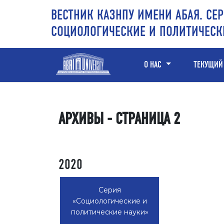
Перейти к основному контенту
Перейти к главному меню навигации
Перейти к нижнему колонтитулу сайта
ВЕСТНИК КАЗНПУ ИМЕНИ АБАЯ. СЕР
СОЦИОЛОГИЧЕСКИЕ И ПОЛИТИЧЕСК
О НАС
ТЕКУЩИЙ
АРХИВЫ - СТРАНИЦА 2
2020
Серия
«Социологические и
политические науки»