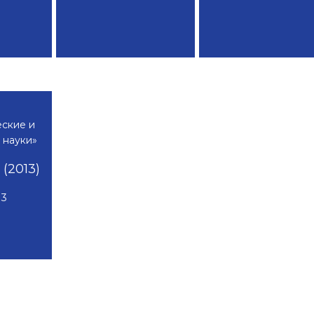
ские и
 науки»
(2013)
13