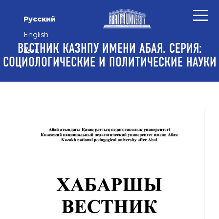
Перейти к основному контенту
Перейти к главному меню навигации
Перейти к нижнему колонтитулу сайта
Русский
English
ВЕСТНИК КАЗНПУ ИМЕНИ АБАЯ. СЕРИЯ:
Қазақ
СОЦИОЛОГИЧЕСКИЕ И ПОЛИТИЧЕСКИЕ НАУКИ