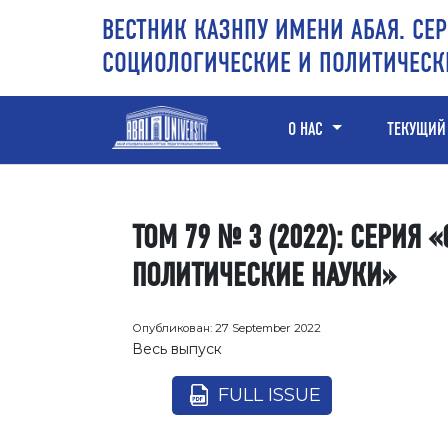
Перейти к основному контенту
Перейти к главному меню навигации
Перейти к нижнему колонтитулу сайта
ВЕСТНИК КАЗНПУ ИМЕНИ АБАЯ. СЕР
СОЦИОЛОГИЧЕСКИЕ И ПОЛИТИЧЕСК
О НАС
ТЕКУЩИЙ
ТОМ 79 № 3 (2022): СЕРИЯ
ПОЛИТИЧЕСКИЕ НАУКИ»
Опубликован:
27 September 2022
Весь выпуск
FULL ISSUE