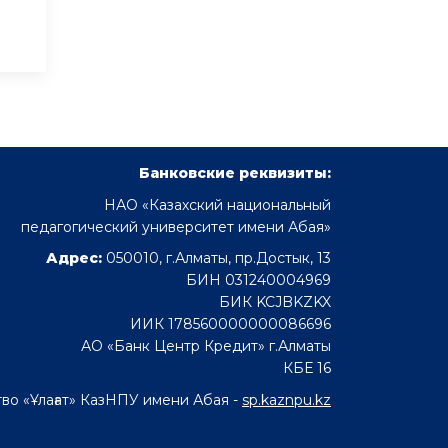
Банковские реквизиты:
НАО «Казахский национальный
педагогический университет имени Абая»
Адрес:
050010, г.Алматы, пр.Достык, 13
БИН 031240004969
БИК KCJBKZKX
ИИК 178560000000086696
АО «Банк Центр Кредит» г.Алматы
КБЕ 16
во «Ұлағат» КазНПУ имени Абая -
sp.kaznpu.kz